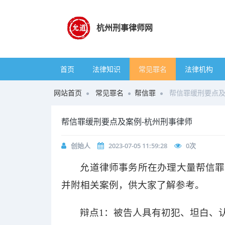
杭州刑事律师网
首页
法律知识
常见罪名
法律机构
网站首页
常见罪名
帮信罪
帮信罪缓刑要点及
帮信罪缓刑要点及案例-杭州刑事律师
创始人
2023-07-05 11:59:28
0
次
允道律师事务所在办理大量帮信罪
并附相关案例，供大家了解参考。
辩点
1：被告人具有初犯、坦白、