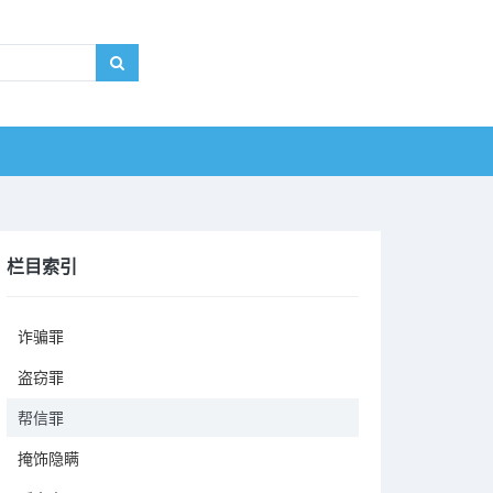
栏目索引
诈骗罪
盗窃罪
帮信罪
掩饰隐瞒