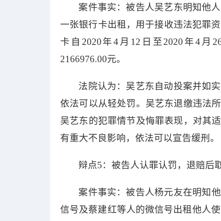
案件事实：
被告人吴艺东明知他人
一张银行卡出租
，
用于接收违法犯罪资
卡自
2020年4月12日至2020年4月
2166976.00元。
法院认为：吴艺东自动投案并如实
依法可以从轻处罚。吴艺东退缴违法
吴艺东的犯罪情节及悔罪表现，对其
有重大不良影响，依法可以宣告缓刑。
辩点
5：被告人认罪认罚，退赔后
案件事实：
被告人杨元友在明知
他
信号及蔡建红等人的微信号出租
他人
使