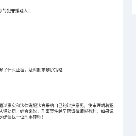
惊的犯罪嫌疑人；
握了什么证据，及时制定辩护策略
通过事实和法律说服法官采纳自己的辩护意见，使审理朝着犯
从轻处罚。综合来说，刑事案件越早聘请律师越有利，如果说
是建议找一位刑事律师！